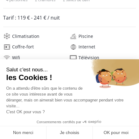
Tarif :
119 €
-
241 €
/ nuit
Climatisation
Piscine
Coffre-fort
Internet
Wifi
Télévision
Lave-linge
Sèche-linge
Mat. de repassage
Sèche-cheveux
Linge de maison
Description
Localisation
TARIFS ET RÉSERVATION