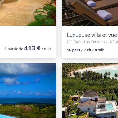
Luxueuse villa et vue
DOLT49
- Las Terrenas - Ré
413 €
à partir de
/ nuit
16 pers / 7 ch / 8 sdb