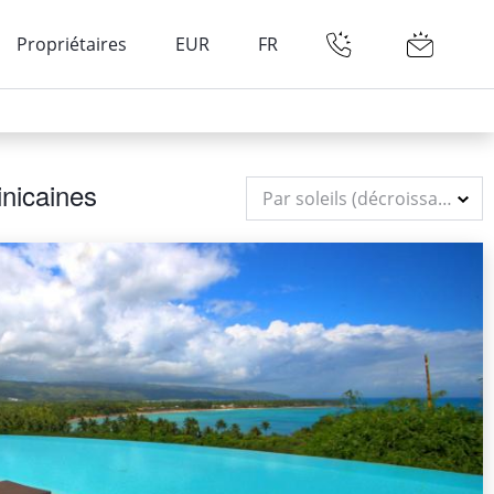
Propriétaires
EUR
FR
inicaines
Par soleils (décroissant)