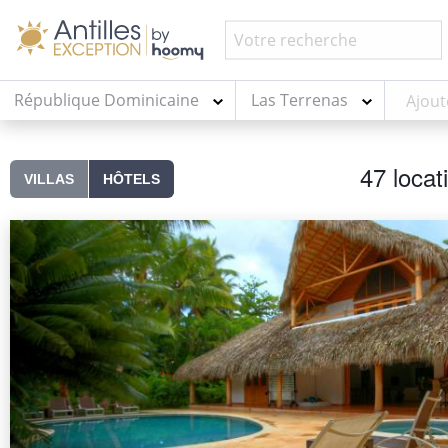
République Dominicaine
Las Terrenas
47 locat
VILLAS
HÔTELS