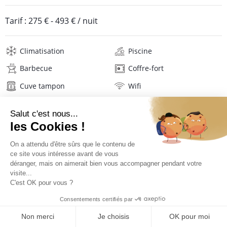
Tarif :
275 €
-
493 €
/ nuit
Climatisation
Piscine
Barbecue
Coffre-fort
Cuve tampon
Wifi
Télévision
Lave-linge
Mat. de repassage
Sèche-cheveux
Linge de maison
Description
Avis
Localisation
TARIFS ET RÉSERVATION