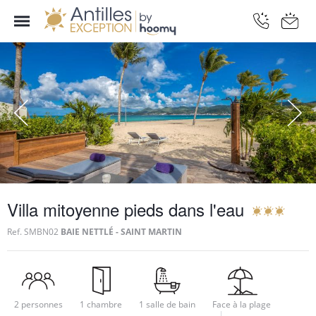
Villa mitoyenne pieds dans l'eau
Ref.
SMBN02
BAIE NETTLÉ - SAINT MARTIN
2 personnes
1 chambre
1 salle de bain
Face à la plage