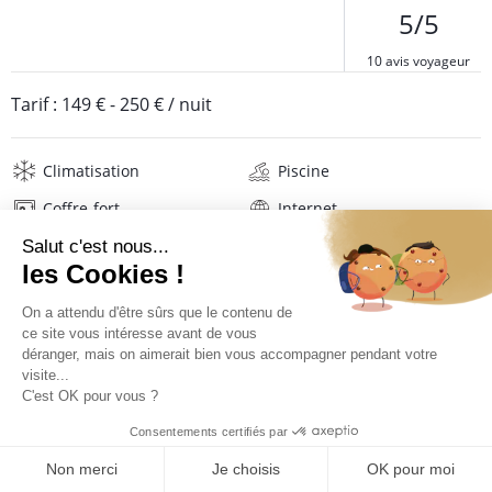
5/5
10 avis voyageur
Tarif :
149 €
-
250 €
/ nuit
Climatisation
Piscine
Coffre-fort
Internet
Wifi
Télévision
Lave-linge
Mat. de repassage
Sèche-cheveux
Linge de maison
Description
Avis
Localisation
TARIFS ET RÉSERVATION