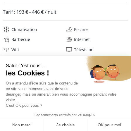
Tarif :
193 €
-
446 €
/ nuit
Climatisation
Piscine
Barbecue
Internet
Wifi
Télévision
Lave-linge
Sèche-linge
Mat. de repassage
Linge de maison
Description
Avis
Localisation
TARIFS ET RÉSERVATION
Situation de la villa