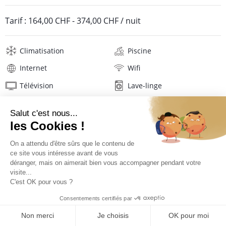
Tarif :
164,00 CHF
-
374,00 CHF
/ nuit
Climatisation
Piscine
Internet
Wifi
Télévision
Lave-linge
Sèche-linge
Mat. de repassage
Sèche-cheveux
Linge de maison
Description
Localisation
TARIFS ET RÉSERVATION
Situation de la villa