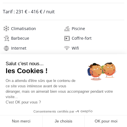
Tarif :
231 €
-
416 €
/ nuit
Climatisation
Piscine
Barbecue
Coffre-fort
Internet
Wifi
Télévision
Lave-linge
Mat. de repassage
Sèche-cheveux
Serviettes de piscine
Linge de maison
Description
Localisation
TARIFS ET RÉSERVATION