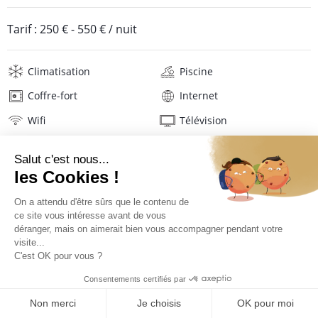
Tarif :
250 €
-
550 €
/ nuit
Climatisation
Piscine
Coffre-fort
Internet
Wifi
Télévision
Hifi
Lave-linge
Mat. de repassage
Sèche-cheveux
Linge de maison
Description
Localisation
TARIFS ET RÉSERVATION