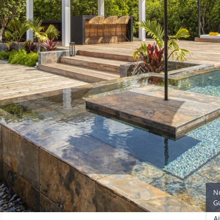
N
G
A