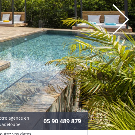
otre agence en
05 90 489 879
uadeloupe
joutez vos dates