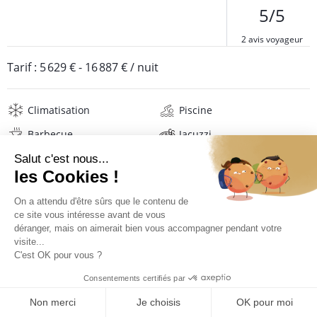
5/5
2 avis voyageur
Tarif :
5 629 €
-
16 887 €
/ nuit
Climatisation
Piscine
Barbecue
Jacuzzi
Coffre-fort
Wifi
Télévision
Matériel de sport
Lave-linge
Sèche-linge
Mat. de repassage
Sèche-cheveux
Serviettes de plage
Linge de maison
TARIFS ET RÉSERVATION
Description
Avis
Localisation