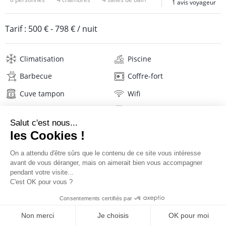
1 avis voyageur
Tarif :
500 €
-
798 €
/ nuit
Climatisation
Piscine
Barbecue
Coffre-fort
Cuve tampon
Wifi
Télévision
Lave-linge
Sèche-linge
Mat. de repassage
Sèche-cheveux
Linge de maison
Description
Avis
Localisation
TARIFS ET RÉSERVATION