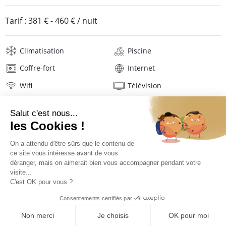
Tarif :
381 €
-
460 €
/ nuit
Climatisation
Piscine
Coffre-fort
Internet
Wifi
Télévision
Player vidéo
Hifi
Lave-linge
Mat. de repassage
Sèche-cheveux
Serviettes de plage
Linge de maison
Description
Localisation
TARIFS ET RÉSERVATION