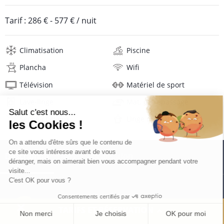
Tarif :
286 €
-
577 €
/ nuit
Climatisation
Piscine
Plancha
Wifi
Télévision
Matériel de sport
Lave-linge
Mat. de repassage
Sèche-cheveux
Linge de maison
Description
Avis
Localisation
TARIFS ET RÉSERVATION
Situation de la villa