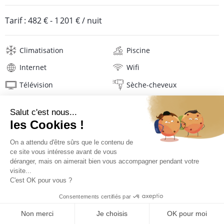
Tarif :
482 €
-
1 201 €
/ nuit
Climatisation
Piscine
Internet
Wifi
Télévision
Sèche-cheveux
Serviettes de plage
Linge de maison
Description
Localisation
Situation de la villa
TARIFS ET RÉSERVATION
Cette petite villa se situe sur les hauteurs de Pointe Milou,