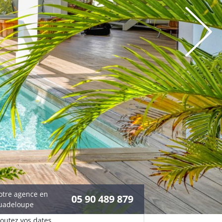
otre agence en
05 90 489 879
uadeloupe
joutez vos dates