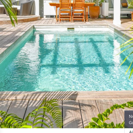
N
G
A