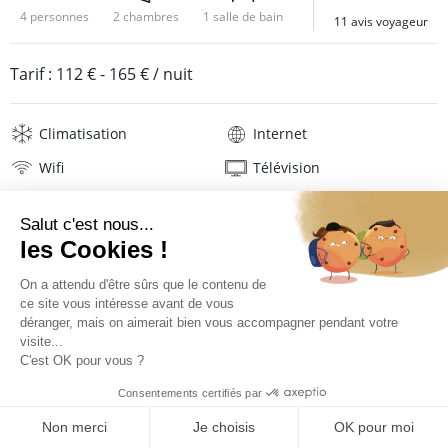
4 personnes
2 chambres
1 salle de bain
11 avis voyageur
Tarif :
112 €
-
165 €
/ nuit
Climatisation
Internet
Wifi
Télévision
Lave-linge
Mat. de repassage
Sèche-cheveux
Linge de maison
Description
Avis
Localisation
Situation de l'appartement
TARIFS ET RÉSERVATION