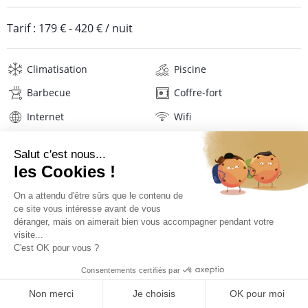
Tarif :
179 €
-
420 €
/ nuit
Climatisation
Piscine
Barbecue
Coffre-fort
Internet
Wifi
Télévision
Lave-linge
Mat. de repassage
Sèche-cheveux
Linge de maison
Description
Avis
Localisation
Visite 360°
TARIFS ET RÉSERVATION