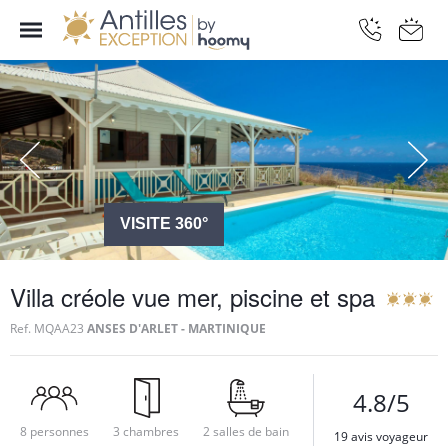
VISITE 360°
Villa créole vue mer, piscine et spa
Ref.
MQAA23
ANSES D'ARLET - MARTINIQUE
4.8/5
8 personnes
3 chambres
2 salles de bain
19 avis voyageur