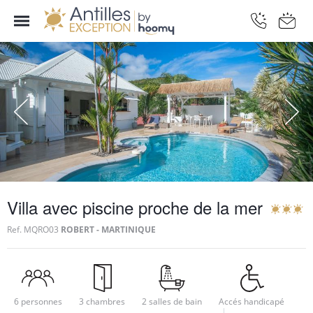
Villa avec piscine proche de la mer
Ref.
MQRO03
ROBERT - MARTINIQUE
6 personnes
3 chambres
2 salles de bain
Accés handicapé