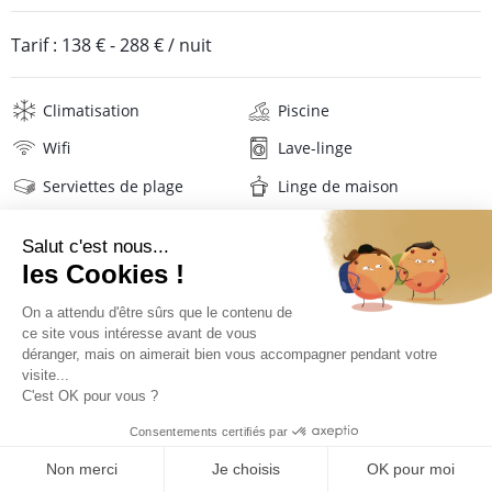
Tarif :
138 €
-
288 €
/ nuit
Climatisation
Piscine
Wifi
Lave-linge
Serviettes de plage
Linge de maison
Description
Localisation
Situation de la villa
La propriété est située au sud de Marie-galante, dans un
TARIFS ET RÉSERVATION
lotissement calme sur les hauteurs de Beaufils à proximité de
Grand-bourg, emplacement idéal pour profiter de l’île, véritable