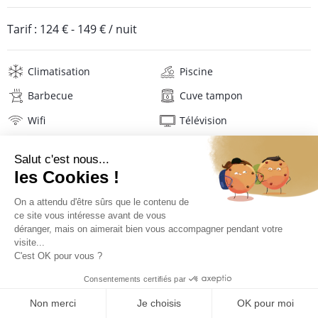
Tarif :
124 €
-
149 €
/ nuit
Climatisation
Piscine
Barbecue
Cuve tampon
Wifi
Télévision
Lave-linge
Mat. de repassage
Linge de maison
Description
Avis
Localisation
TARIFS ET RÉSERVATION
Situation de la villa