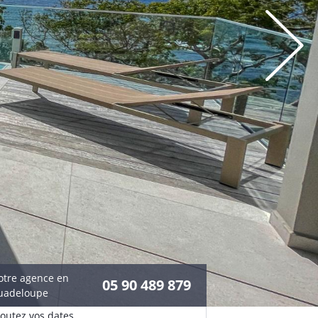
otre agence en
05 90 489 879
uadeloupe
joutez vos dates