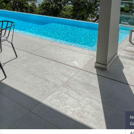
N
G
A