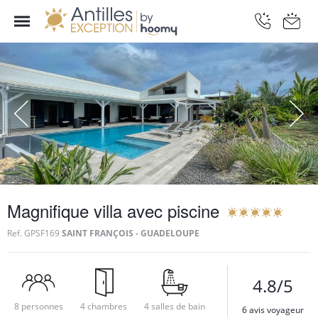
Magnifique villa avec piscine
Ref.
GPSF169
SAINT FRANÇOIS - GUADELOUPE
4.8/5
8 personnes
4 chambres
4 salles de bain
6 avis voyageur