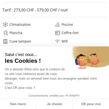
Tarif :
273,00 CHF
-
579,00 CHF
/ nuit
Climatisation
Piscine
Plancha
Coffre-fort
Cuve tampon
Wifi
Télévision
Lave-linge
Sèche-linge
Mat. de repassage
Sèche-cheveux
Serviettes de plage
Linge de maison
Description
Avis
Localisation
TARIFS ET RÉSERVATION