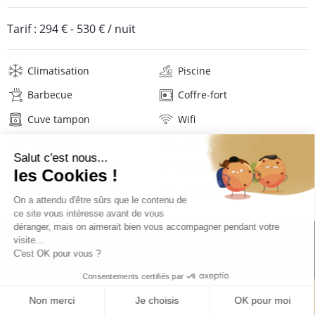
Tarif :
294 €
-
530 €
/ nuit
Climatisation
Piscine
Barbecue
Coffre-fort
Cuve tampon
Wifi
Télévision
Lave-linge
Mat. de repassage
Sèche-cheveux
Serviettes de plage
Linge de maison
Description
Localisation
Visite 360°
TARIFS ET RÉSERVATION