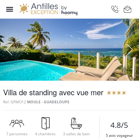
Villa de standing avec vue mer
Ref.
GPMO12
MOULE - GUADELOUPE
4.8/5
7 personnes
4 chambres
3 salles de bain
5 avis voyageur