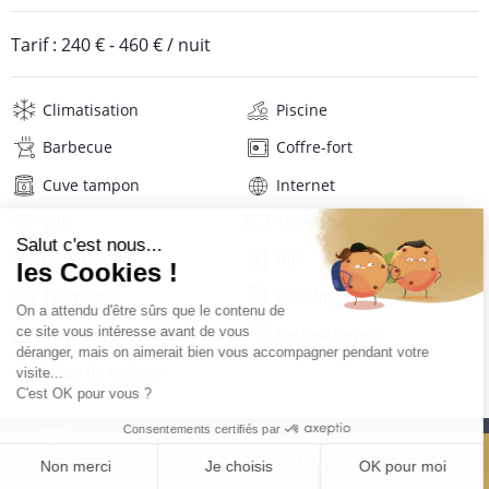
Tarif :
240 €
-
460 €
/ nuit
Climatisation
Piscine
Barbecue
Coffre-fort
Cuve tampon
Internet
Wifi
Télévision
Player vidéo
Hifi
Téléphone
Lave-linge
Mat. de repassage
Sèche-cheveux
Linge de maison
Description
Avis
Localisation
TARIFS ET RÉSERVATION