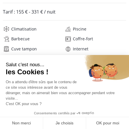
Tarif :
155 €
-
331 €
/ nuit
Climatisation
Piscine
Barbecue
Coffre-fort
Cuve tampon
Internet
Wifi
Télévision
Hifi
Lave-linge
Sèche-linge
Mat. de repassage
Sèche-cheveux
Linge de maison
Description
Localisation
TARIFS ET RÉSERVATION