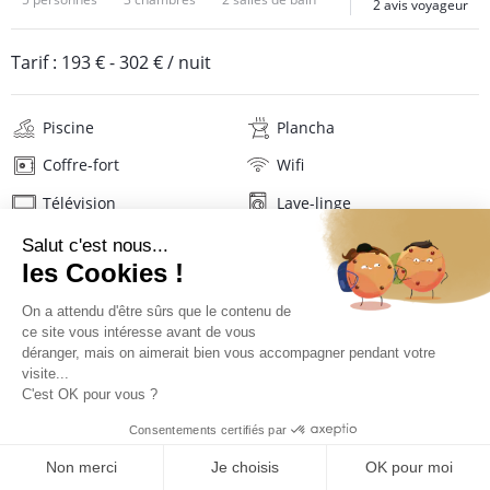
2 avis voyageur
Tarif :
193 €
-
302 €
/ nuit
Piscine
Plancha
Coffre-fort
Wifi
Télévision
Lave-linge
Mat. de repassage
Sèche-cheveux
Linge de maison
Description
Avis
Localisation
TARIFS ET RÉSERVATION
Situation de la villa