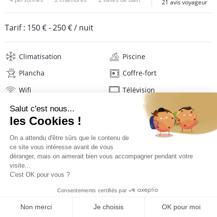
21 avis voyageur
Tarif :
150 €
-
250 €
/ nuit
Climatisation
Piscine
Plancha
Coffre-fort
Wifi
Télévision
Hifi
Téléphone
Lave-linge
Sèche-linge
Mat. de repassage
Linge de maison
Description
Avis
Localisation
TARIFS ET RÉSERVATION