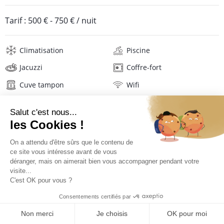
Tarif :
500 €
-
750 €
/ nuit
Climatisation
Piscine
Jacuzzi
Coffre-fort
Cuve tampon
Wifi
Télévision
Lave-linge
Sèche-linge
Mat. de repassage
Sèche-cheveux
Serviettes de plage
Linge de maison
Description
Localisation
TARIFS ET RÉSERVATION