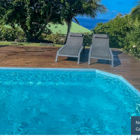
N
G
A