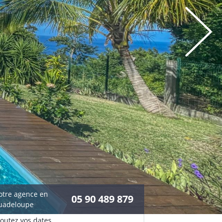
otre agence en
05 90 489 879
uadeloupe
joutez vos dates