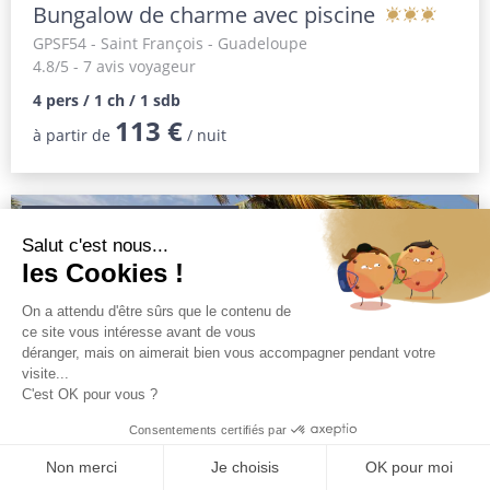
Bungalow de charme avec piscine
GPSF54
- Saint François - Guadeloupe
4.8/5 - 7 avis voyageur
4 pers / 1 ch / 1 sdb
113 €
à partir de
/ nuit
-20% JUSQU'AU 01 SEPT
Appartement récent vue mer