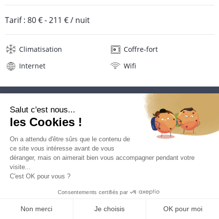
Tarif :
80 €
-
211 €
/ nuit
Climatisation
Coffre-fort
Internet
Wifi
Description
Localisation
Situation Hôtel Atlantis
Situé directement sur une des plus belles plages de Las
Terrenas, Playa Bonita, cet hôtel de charme bénéficie d'un
emplacement idéal.
DEMANDER UN DEVIS
Disséminées dans un grand jardin, les chambres sont à