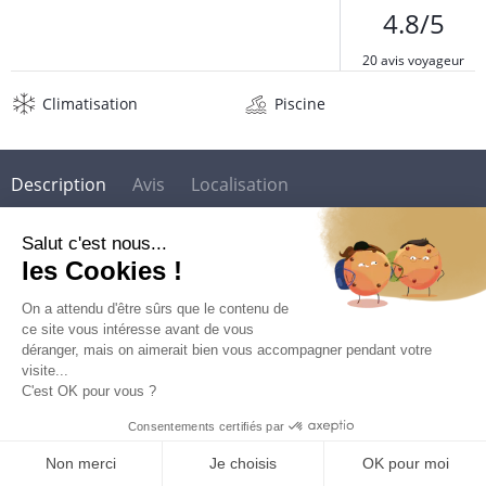
4.8/5
20 avis voyageur
Climatisation
Piscine
Description
Avis
Localisation
Situation Hôtel Bambou***
L'hôtel est situé "pieds dans l'eau" sur la plage de l'Anse Mitan,
l'une des plus belles plages de la côte caraïbe, célèbre pour
son sable blanc et ses eaux calmes. À moins de 10 minutes à
pied de la Pointe du Bout et du Village Créole, zone animée
regroupant boutiques, restaurants, casinos et glaciers.
DEMANDER UN DEVIS