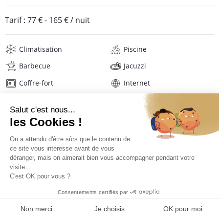
Tarif :
77 €
-
165 €
/ nuit
Climatisation
Piscine
Barbecue
Jacuzzi
Coffre-fort
Internet
Wifi
Mat. de repassage
Sèche-cheveux
Linge de maison
Description
Avis
Localisation
Situation Village Pomme Cannelle
DEMANDER UN DEVIS