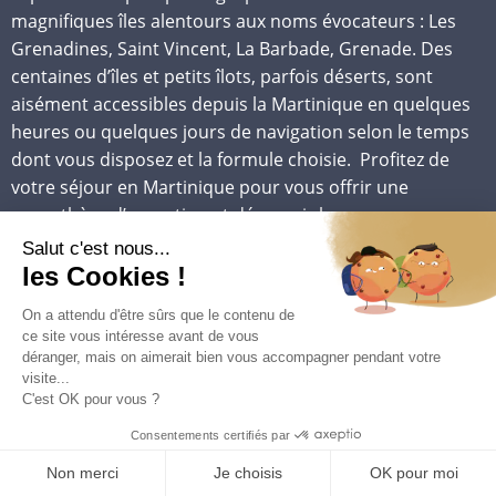
magnifiques îles alentours aux noms évocateurs : Les
Grenadines, Saint Vincent, La Barbade, Grenade. Des
centaines d’îles et petits îlots, parfois déserts, sont
aisément accessibles depuis la Martinique en quelques
heures ou quelques jours de navigation selon le temps
dont vous disposez et la formule choisie. Profitez de
votre séjour en Martinique pour vous offrir une
parenthèse d’exception et découvrir les paysages
paradisiaques et les conditions idylliques offertes par
les alizés !
Balade en mer d’une journée (Day charter)
De nombreuses sociétés proposent des croisières d’une
journée, en formule tout compris (voilier, skipper, repas,
boissons…).
Côte caraïbes ou côte atlantique de la Martinique ?