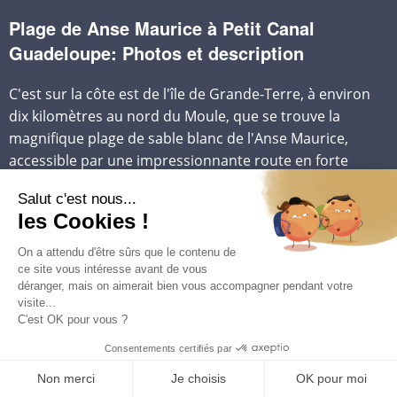
Plage de Anse Maurice à Petit Canal
Guadeloupe: Photos et description
C'est sur la côte est de l'île de Grande-Terre, à environ
dix kilomètres au nord du Moule, que se trouve la
magnifique plage de sable blanc de l'Anse Maurice,
accessible par une impressionnante route en forte
pente.
Cette plage de sable blanc, protégée par une barrière
corallienne, offre des fonds marins magnifiques.
Vous pourrez y observer de nombreuses espèces de
poissons et de crustacés simplement avec un masque et
un tuba.
La plage familiale est équipée de petits carbets
aménagés pour les pique-niques et est ombragée par de
nombreux raisiniers qui bordent le sable.