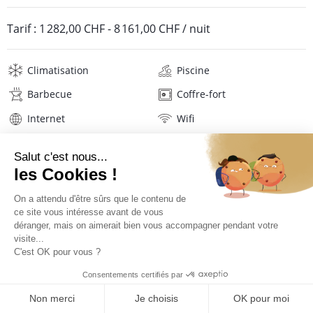
Tarif :
1 282,00 CHF
-
8 161,00 CHF
/ nuit
Climatisation
Piscine
Barbecue
Coffre-fort
Internet
Wifi
Télévision
Sèche-cheveux
Serviettes de plage
Linge de maison
Description
Localisation
TARIFS ET RÉSERVATION
Situation de la villa