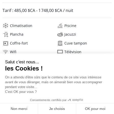
Tarif :
485,00 $CA
-
1 748,00 $CA
/ nuit
Climatisation
Piscine
Plancha
Jacuzzi
Coffre-fort
Cuve tampon
Wifi
Télévision
Téléphone
Matériel de sport
Lave-linge
Sèche-linge
Mat. de repassage
Sèche-cheveux
Linge de maison
Description
Avis
Localisation
TARIFS ET RÉSERVATION